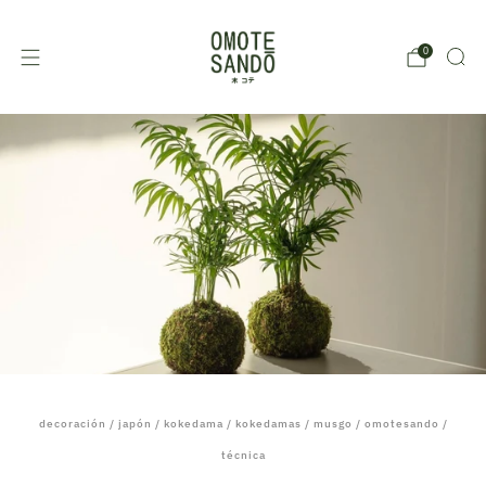
0
decoración
/
japón
/
kokedama
/
kokedamas
/
musgo
/
omotesando
/
técnica