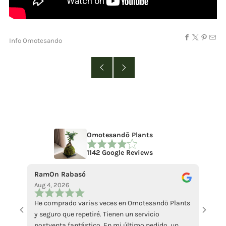
Info Omotesando
Omotesandō Plants
1142 Google Reviews
RamOn Rabasó
ecce 
Aug 4, 2026
Jul 18
He comprado varias veces en Omotesandō Plants
La pi
y seguro que repetiré. Tienen un servicio
abbast
postventa fantástico. En mi último pedido, un
Mi ha