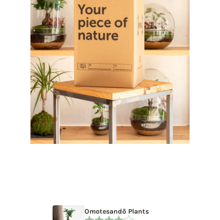
Omotesandō Plants