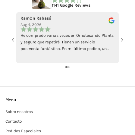
1141 Google Reviews
RamOn Rabasó
ecce 
Aug 4, 2026
Jul 18
He comprado varias veces en Omotesandō Plants
La pi
y seguro que repetiré. Tienen un servicio
abbast
postventa fantástico. En mi último pedido, un
Mi ha
ficus llegó en malas condiciones por culpa del
sollec
calor. Contacté con ellos y me enviaron otro sin
recens
ningún problema, además de atenderme con
grazi
muchísima amabilidad. Da gusto encontrar
tiendas que responden así cuando surge algún
inconveniente. Totalmente recomendables.
Menu
Sobre nosotros
Contacto
Pedidos Especiales