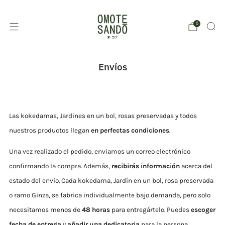
0
Envíos
Las kokedamas, Jardines en un bol, rosas preservadas y todos
nuestros productos llegan
en perfectas condiciones
.
Una vez realizado el pedido, enviamos
un correo electrónico
confirmando la compra. Además,
recibirás información
acerca del
estado del envío.
Cada
kokedama
, Jardín en un bol, rosa preservada
o ramo
Ginza
, se fabrica individualmente bajo demanda, pero solo
necesitamos menos de
48 horas
para entregártelo. Puedes
escoger
fecha de entrega
y
añadir una dedicatoria
para la persona