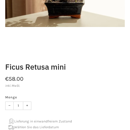
Bild
Bild
Bild
wird
wird
wird
geladen:
geladen:
geladen:
2
3
4
Ficus Retusa mini
Normaler
€58.00
Preis
inkl. MwSt.
Menge
−
+
Lieferung in einwandfreiem Zustand
Wählen Sie das Lieferdatum