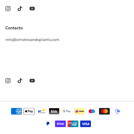
Contacto
info@omotesandoplants.com
Carrer Ermita, s/n
Sant Cugat del Valles Barcelona
08173 Spanien