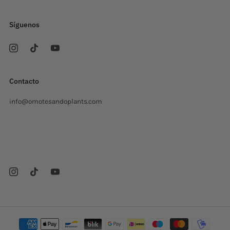
Síguenos
Contacto
info@omotesandoplants.com
Carrer Ermita, s/n
Sant Cugat del Valles Barcelona
08173 Spagna