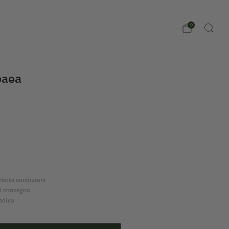
0
paea
fette condizioni
di consegna
edica