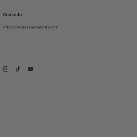
Contacto
info@omotesandoplants.com
Carrer Ermita, s/n
Sant Cugat del Valles Barcelona
08173 Spagna