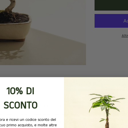
Alt
10% DI
SCONTO
aea, l'olivo, è un simbolo di longevità e resistenza.
rgentate gli conferiscono un'aria elegante e
i ora e ricevi un codice sconto del
ggiati, necessita di irrigazioni moderate e un
tuo primo acquisto, e molte altre