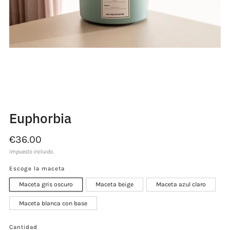
Cargando
Cargando
Cargando
Cargando
Cargando
Cargando
Cargando
imagen:
imagen:
imagen:
imagen:
imagen:
imagen:
imagen:
2
3
4
5
6
7
8
Euphorbia
Precio
€36.00
habitual
Impuesto incluido.
Escoge la maceta
Maceta gris oscuro
Maceta beige
Maceta azul claro
Maceta blanca con base
Cantidad