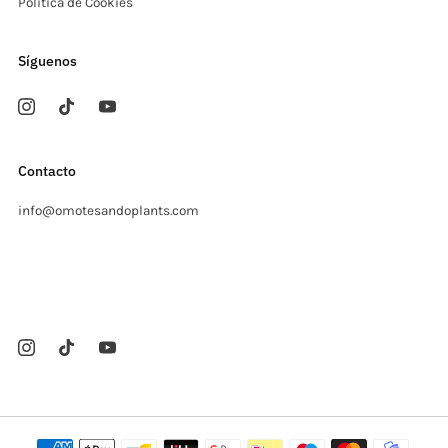
Política de Cookies
Síguenos
Contacto
info@omotesandoplants.com
Carrer Ermita, s/n
Sant Cugat del Valles Barcelona
08173 España