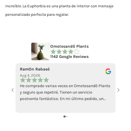
increíble. La Euphorbia es una planta de interior con mensaje
personalizado perfecta para regalar.
Omotesandō Plants
1142 Google Reviews
RamOn Rabasó
ecce 
Aug 4, 2026
Jul 18
He comprado varias veces en Omotesandō Plants
La pi
y seguro que repetiré. Tienen un servicio
abbast
postventa fantástico. En mi último pedido, un
Mi ha
ficus llegó en malas condiciones por culpa del
sollec
calor. Contacté con ellos y me enviaron otro sin
recens
ningún problema, además de atenderme con
grazi
muchísima amabilidad. Da gusto encontrar
tiendas que responden así cuando surge algún