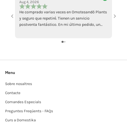
Aug 4, 2026
Jul 18
He comprado varias veces en Omotesandō Plants
La pi
y seguro que repetiré. Tienen un servicio
abbast
postventa fantástico. En mi último pedido, un
Mi ha
ficus llegó en malas condiciones por culpa del
sollec
calor. Contacté con ellos y me enviaron otro sin
recens
ningún problema, además de atenderme con
grazi
muchísima amabilidad. Da gusto encontrar
tiendas que responden así cuando surge algún
inconveniente. Totalmente recomendables.
Menu
Sobre nosaltres
Contacte
Comandes Especials
Preguntes Freqüents - FAQs
Curs a Domestika