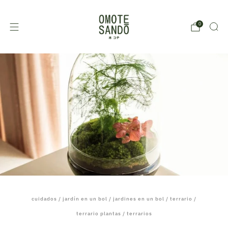
0
cuidados
/
jardín en un bol
/
jardines en un bol
/
terrario
/
terrario plantas
/
terrarios