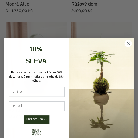
Modrá Allie
Růžový dóm
Od
1.230,00 Kč
2.100,00 Kč
10%
SLEVA
Přihlaste se nyní a získejte kód na 10%
slevu na váš první nákup a mnoho dalších
výhod!
form
Email
Natura Gins
Kokedama Aspa
2.180,00 Kč
Od
1.150,00 Kč
Chci svou slevu