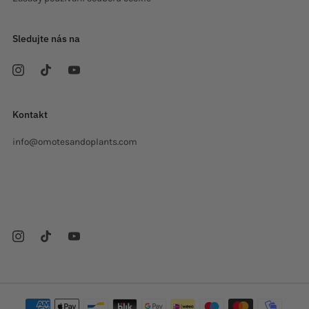
Sledujte nás na
Kontakt
info@omotesandoplants.com
Carrer Ermita, s/n
Sant Cugat del Valles Barcelona
08173 Španělsko