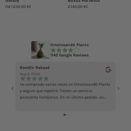
Gatsby
Buxus Harlandii
Od
1.230,00 Kč
2.140,00 Kč
Omotesandō Plants
1142 Google Reviews
RamOn Rabasó
ecce 
Aug 4, 2026
Jul 18
He comprado varias veces en Omotesandō Plants
La pi
y seguro que repetiré. Tienen un servicio
abbast
postventa fantástico. En mi último pedido, un
Mi ha
ficus llegó en malas condiciones por culpa del
sollec
calor. Contacté con ellos y me enviaron otro sin
recens
ningún problema, además de atenderme con
grazi
muchísima amabilidad. Da gusto encontrar
tiendas que responden así cuando surge algún