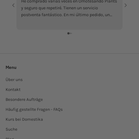
He comprado varias veces en Omotesandō Plants
La pi
y seguro que repetiré. Tienen un servicio
abbast
postventa fantástico. En mi último pedido, un
Mi ha
ficus llegó en malas condiciones por culpa del
sollec
calor. Contacté con ellos y me enviaron otro sin
recens
ningún problema, además de atenderme con
grazi
muchísima amabilidad. Da gusto encontrar
tiendas que responden así cuando surge algún
inconveniente. Totalmente recomendables.
Menu
Über uns
Kontakt
Besondere Aufträge
Häufig gestellte Fragen - FAQs
Kurs bei Domestika
Suche