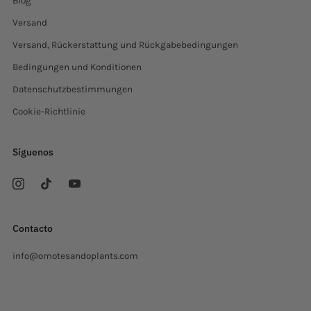
Blog
Versand
Versand, Rückerstattung und Rückgabebedingungen
Bedingungen und Konditionen
Datenschutzbestimmungen
Cookie-Richtlinie
Síguenos
Contacto
info@omotesandoplants.com
Carrer Ermita, s/n
Sant Cugat del Valles Barcelona