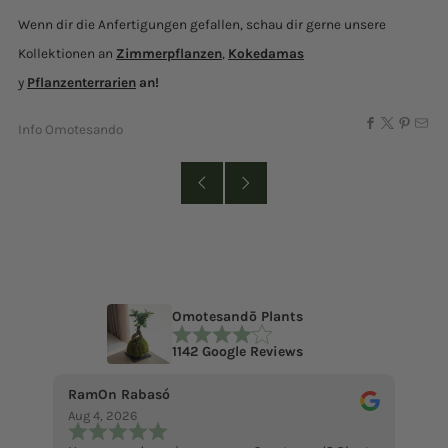
Wenn dir die Anfertigungen gefallen, schau dir gerne unsere
Kollektionen an
Zimmerpflanzen
,
Kokedamas
y
Pflanzenterrarien
an!
Info Omotesando
Omotesandō Plants
1142 Google Reviews
RamOn Rabasó
ecce 
Aug 4, 2026
Jul 18