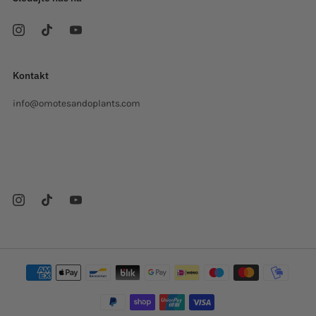
Kontakt
info@omotesandoplants.com
Carrer Ermita, s/n
Sant Cugat del Valles Barcelona
08173 Španělsko