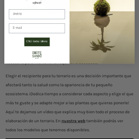
výhod!
form
Versatilidad y Adaptabilidad
Email
Opta por un recipiente que te ofrezca flexibilidad en términos de
Chci svou slevu
diseño y adaptabilidad a medida que tus plantas crecen. Un
recipiente versátil te permitirá ajustar el entorno según sea
necesario para mantener un equilibrio adecuado.
Elegir el recipiente para tu terrario es una decisión importante que
afectará tanto la salud como la apariencia de tu pequeño
ecosistema. ¡Dedica tiempo a considerar cada aspecto y elige el que
más te guste y se adapte mejor a las plantas que quieras ponerle!
Aquí te dejamos un vídeo que explica muy bien todo el proceso de
elaboración de un terrario. En
nuestra web
también podrás ver
todos los modelos que tenemos disponibles.