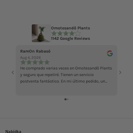
Omotesandō Plants
1142 Google Reviews
RamOn Rabasó
ecce 
Aug 4, 2026
Jul 18
He comprado varias veces en Omotesandō Plants
La pi
y seguro que repetiré. Tienen un servicio
abbast
postventa fantástico. En mi último pedido, un
Mi ha
ficus llegó en malas condiciones por culpa del
sollec
calor. Contacté con ellos y me enviaron otro sin
recens
ningún problema, además de atenderme con
grazi
muchísima amabilidad. Da gusto encontrar
tiendas que responden así cuando surge algún
inconveniente. Totalmente recomendables.
Nabídka