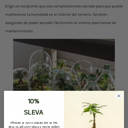
Elige un recipiente que sea completamente cerrado para que pueda
mantenerse la humedad en el interior del terrario. También
asegúrate de poder acceder fácilmente al interior para tareas de
mantenimiento.
10%
SLEVA
Přihlaste se nyní a získejte kód na 10%
slevu na váš první nákup a mnoho dalších