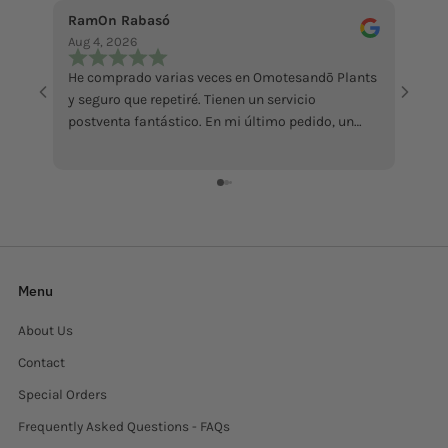
RamOn Rabasó
ecce 
Aug 4, 2026
Jul 18
He comprado varias veces en Omotesandō Plants
La pi
y seguro que repetiré. Tienen un servicio
abbast
postventa fantástico. En mi último pedido, un
Mi ha
ficus llegó en malas condiciones por culpa del
sollec
calor. Contacté con ellos y me enviaron otro sin
recens
ningún problema, además de atenderme con
grazi
muchísima amabilidad. Da gusto encontrar
tiendas que responden así cuando surge algún
inconveniente. Totalmente recomendables.
Menu
About Us
Contact
Special Orders
Frequently Asked Questions - FAQs