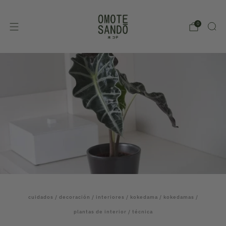
0
cuidados
/
decoración
/
interiores
/
kokedama
/
kokedamas
/
plantas de interior
/
técnica